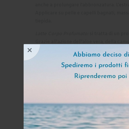
anche a prolungare l’abbronzatura. L’estra
Applicare su pelle e capelli bagnati, ma
tiepida.
Latte Corpo Profumato
:
si tratta di un pr
Grazie all’azione dell’aloe vera, della camom
liscia, luminosa e delicatamente profumata
in modo uniforme fino al completo
Prodotto biologico certificato.
Solo per uso esterno. Only external use.