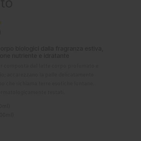
to
i
corpo biologici dalla fragranza estiva,
one nutriente e idratante
r composta dal latte corpo profumato e
o; accarezzano la pelle delicatamente
o che richiama terre esotiche lontane.
ermatologicamente testati.
0ml)
200ml)