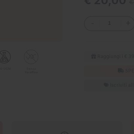
€ 20,00
€
-
+
Raggiungi i € 39
O OGM
Senza
SPE
Paraffina
Iscriviti a