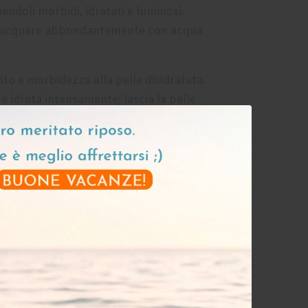
ndoli morbidi, idratati e luminosi.
isciacquare abbondantemente con acqua
nto e morbidezza alla pelle disidratata.
e e idrata intensamente; lascia la pelle
plicare sulla pelle asciutta e massaggiare