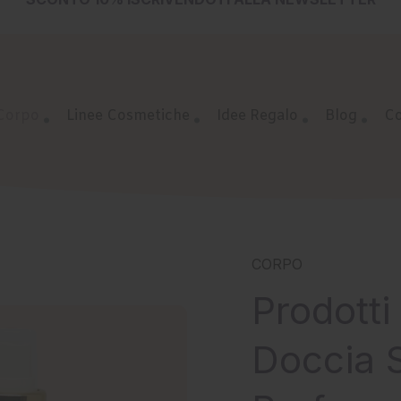
SPEDIZIONE GRATUITA DA € 49,00
SCONTO 10%
ISCRIVENDOTI ALLA
NEWSLETTER
 Corpo
Linee Cosmetiche
Idee Regalo
Blog
Co
CORPO
Prodotti
Doccia 