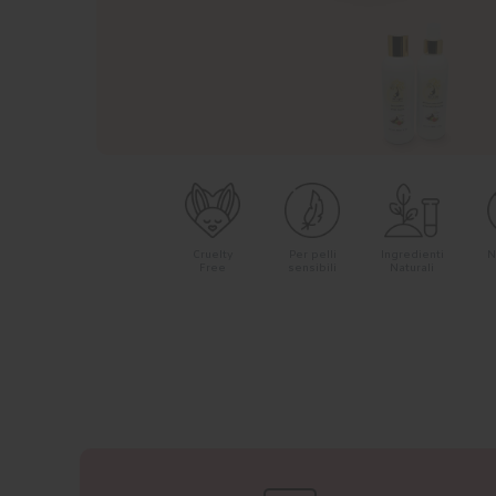
Cruelty
Per pelli
Ingredienti
N
Free
sensibili
Naturali