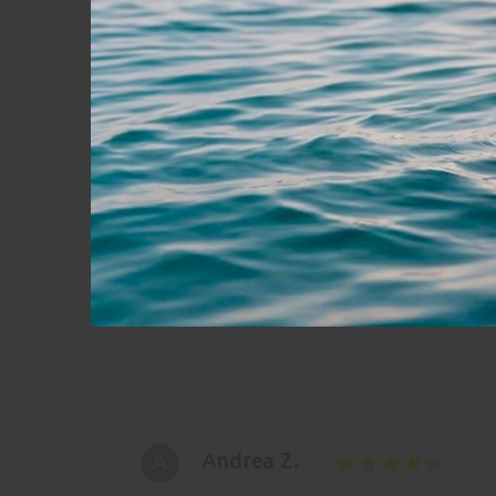
RECENSIONI
4,8 / 5
Basato su 2 recensioni
M
Martina C.
Cercavo dei prodotti da portare con me 
obbligatoriamente in valigia !
A
Andrea Z.