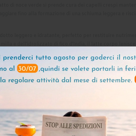
tto di noce verde si prende cura dei capelli crespi mantene
ssaggiare fino alla formazione di una schiuma leggera e r
odotto leggero e idratante, perfetto per restituire nutrime
illa e dell’idrolizzato di fico d’India, il latte corpo lenisc
 con le sue avvolgenti note tropicali di guava e cocco. Ap